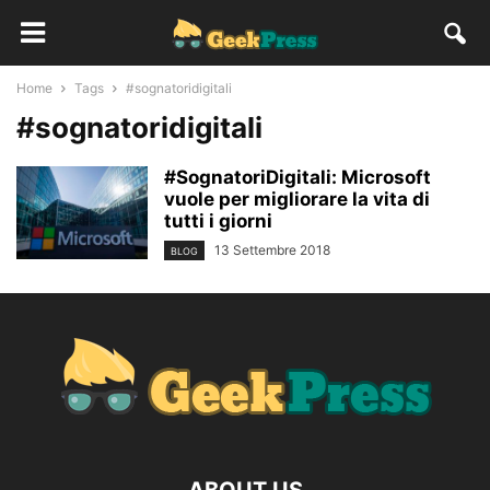
Home
Tags
#sognatoridigitali
#sognatoridigitali
#SognatoriDigitali: Microsoft
vuole per migliorare la vita di
tutti i giorni
13 Settembre 2018
BLOG