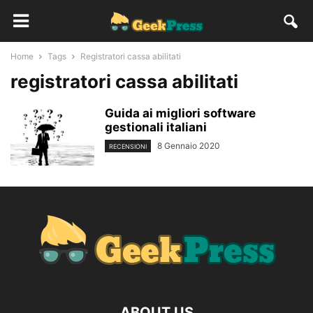
Home
Tags
Registratori cassa abilitati
registratori cassa abilitati
Guida ai migliori software
gestionali italiani
8 Gennaio 2020
RECENSIONI
ABOUT US