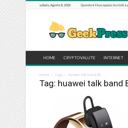
sabato, Agosto 8, 2026
Questo è il tuo spazio. Iscriviti e
GeekPressIT
HOME
CRYPTOVALUTE
INTERNET
Home
Tags
Huawei talk band B5
Tag: huawei talk band 