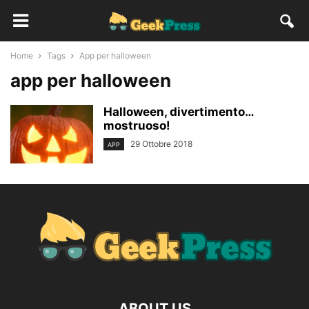
Home
Tags
App per halloween
app per halloween
Halloween, divertimento…
mostruoso!
29 Ottobre 2018
APP
ABOUT US