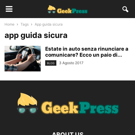
Home
Tags
App guida sicura
app guida sicura
Estate in auto senza rinunciare a
comunicare? Ecco un paio di...
3 Agosto 2017
BLOG
ABOUT US