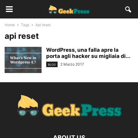
Home
Tags
Api reset
api reset
WordPress, una falla apre la
porta agli hacker su migliaia di...
2 Marzo 2017
BLOG
ABOUT US