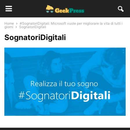
Home
#SognatoriDigitali: Microsoft vuole per migliorare la vita di tutti i
giorni
SognatoriDigitali
SognatoriDigitali