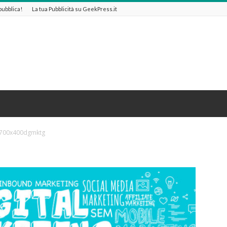
 pubblica!
La tua Pubblicità su GeekPress.it
700x400dgmktg