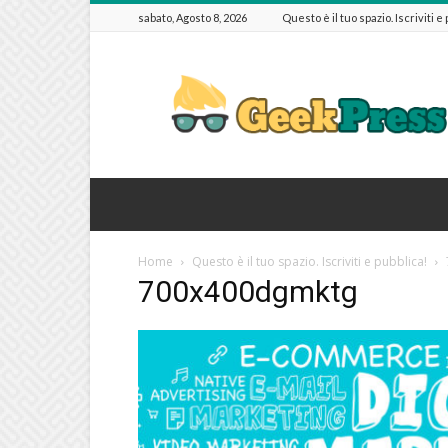
sabato, Agosto 8, 2026
Questo è il tuo spazio. Iscriviti e
GeekPressIT
Home
Questo è il tuo spazio. Iscriviti e pubblica!
700x400dgmktg