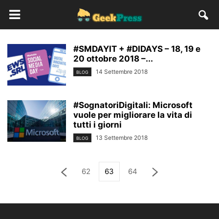
#SMDAYIT + #DIDAYS – 18, 19 e
20 ottobre 2018 –...
14 Settembre 2018
BLOG
#SognatoriDigitali: Microsoft
vuole per migliorare la vita di
tutti i giorni
13 Settembre 2018
BLOG
62
63
64