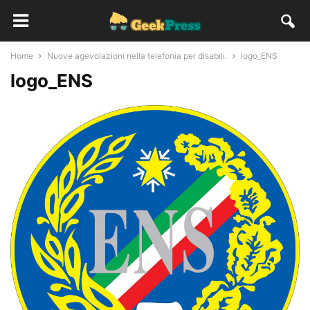
Home
Nuove agevolazioni nella telefonia per disabili.
logo_ENS
logo_ENS