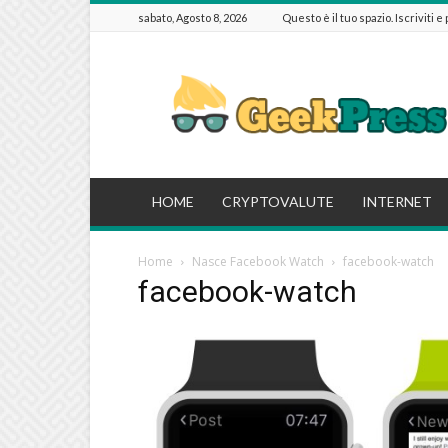
sabato, Agosto 8, 2026
Questo è il tuo spazio. Iscriviti e
GeekPressIT
HOME
CRYPTOVALUTE
INTERNET
Home
Nasce Facebook Watch
facebook-watch
facebook-watch