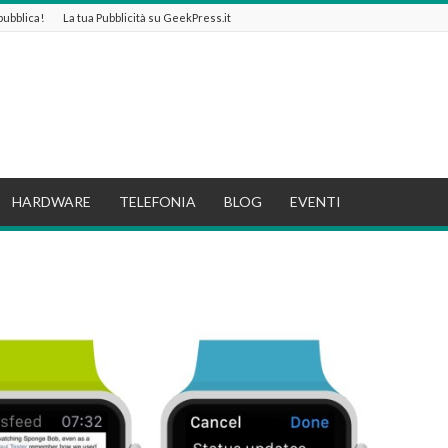
 pubblica!
La tua Pubblicità su GeekPress.it
HARDWARE
TELEFONIA
BLOG
EVENTI