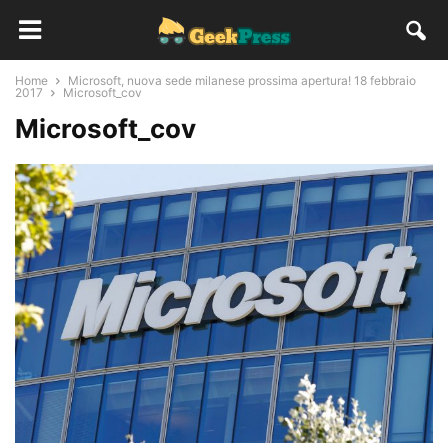
Home
Microsoft, nuova sede milanese prossima apertura! 18 febbraio
2017
Microsoft_cov
Microsoft_cov