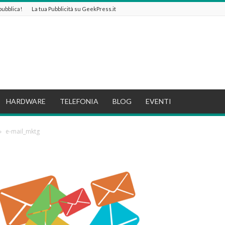
 pubblica!
La tua Pubblicità su GeekPress.it
HARDWARE
TELEFONIA
BLOG
EVENTI
e-mail_mktg