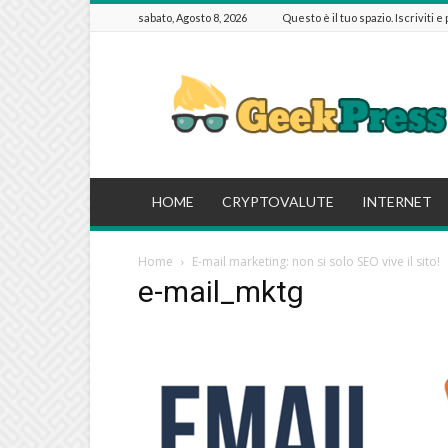
sabato, Agosto 8, 2026
Questo è il tuo spazio. Iscriviti e
GeekPressIT
HOME
CRYPTOVALUTE
INTERNET
Home
E-mail marketing: non si solo SEO vive il sito!
e-mail_mktg