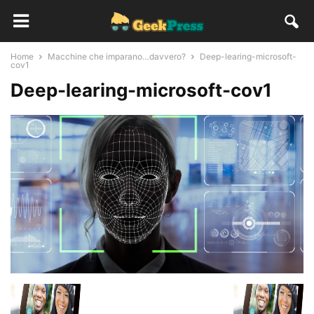
Home
Macchine che imparano…davvero?
Deep-learing-microsoft-
cov1
Deep-learing-microsoft-cov1