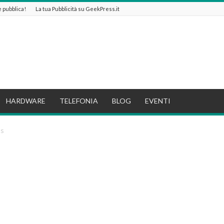
 e pubblica!
La tua Pubblicità su GeekPress.it
HARDWARE
TELEFONIA
BLOG
EVENTI
es