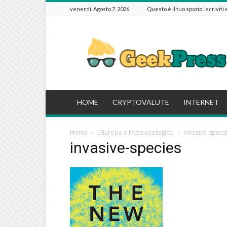
venerdì, Agosto 7, 2026
Questo è il tuo spazio. Iscriviti
GeekPressIT
HOME
CRYPTOVALUTE
INTERNET
Home
L’Europa e l’App ecologica.
invasive-speci
invasive-species