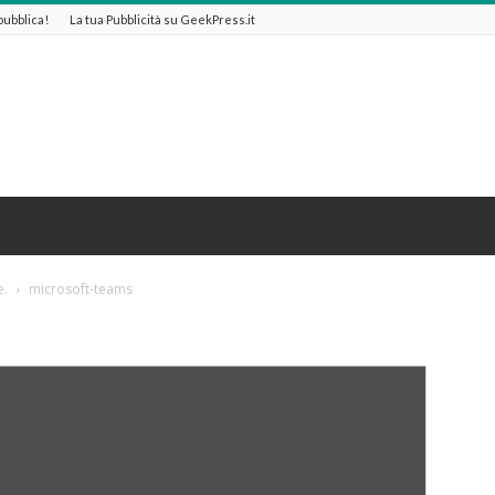
 pubblica!
La tua Pubblicità su GeekPress.it
e.
microsoft-teams