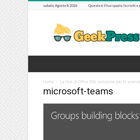
sabato, Agosto 8, 2026
Questo è il tuo spazio. Iscriviti e
GeekPressIT
Home
La chat di Office 365, soluzione per le aziend
microsoft-teams