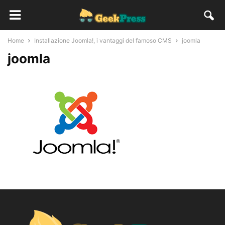
Home
Installazione Joomla!, i vantaggi del famoso CMS
joomla
joomla