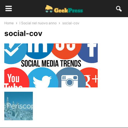
Home
I Social nel nuovo anno
social-cov
social-cov