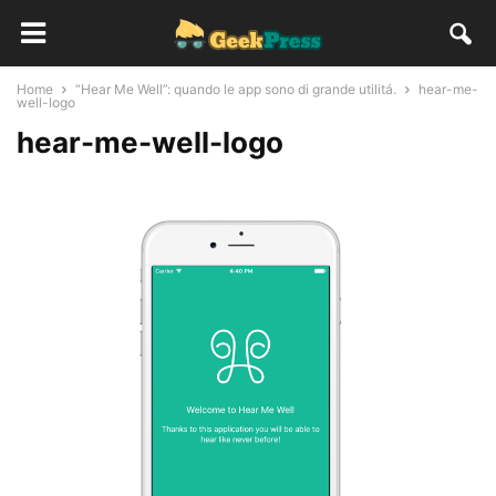
Home
“Hear Me Well”: quando le app sono di grande utilitá.
hear-me-
well-logo
hear-me-well-logo