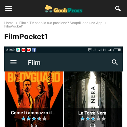
Home
Film e TV sono la tua passione? Scoprili con una App.
FilmPocket1
FilmPocket1