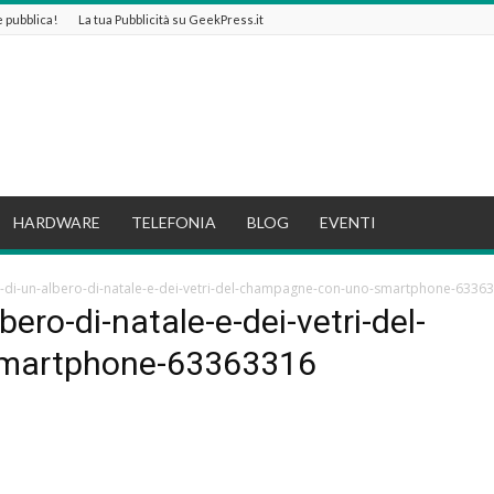
 e pubblica!
La tua Pubblicità su GeekPress.it
HARDWARE
TELEFONIA
BLOG
EVENTI
-di-un-albero-di-natale-e-dei-vetri-del-champagne-con-uno-smartphone-6336
ero-di-natale-e-dei-vetri-del-
martphone-63363316