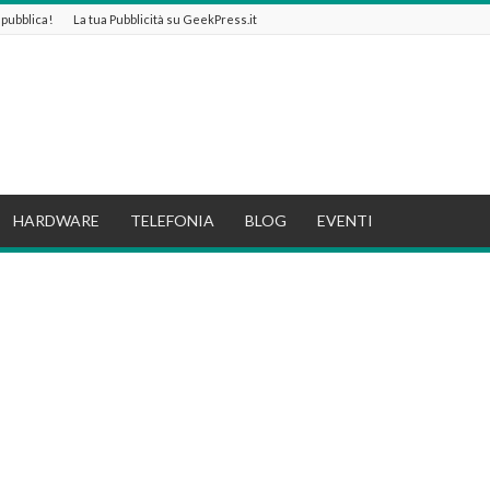
e pubblica!
La tua Pubblicità su GeekPress.it
HARDWARE
TELEFONIA
BLOG
EVENTI