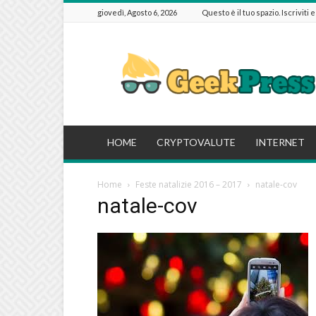
giovedì, Agosto 6, 2026
Questo è il tuo spazio. Iscriviti 
GeekPressIT
HOME
CRYPTOVALUTE
INTERNET
Home
Feste natalizie 2016 – 2017
natale-cov
natale-cov