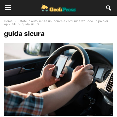
Home
Estate in auto senza rinunciare a comunicare? Ecco un paio di
App utili.
guida sicura
guida sicura