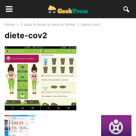
Home
E dopo le feste, si torna in forma!
diete-cov2
diete-cov2