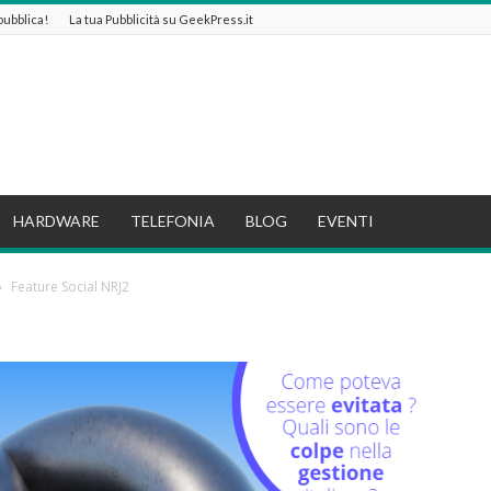
 pubblica!
La tua Pubblicità su GeekPress.it
HARDWARE
TELEFONIA
BLOG
EVENTI
Feature Social NRJ2