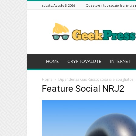
sabato, Agosto 8, 2026
Questo è il tuo spazio. Iscriviti e
GeekPressIT
HOME
CRYPTOVALUTE
INTERNET
Home
Dipendenza Gas Russo: cosa si è sbagliato?
Feature Social NRJ2