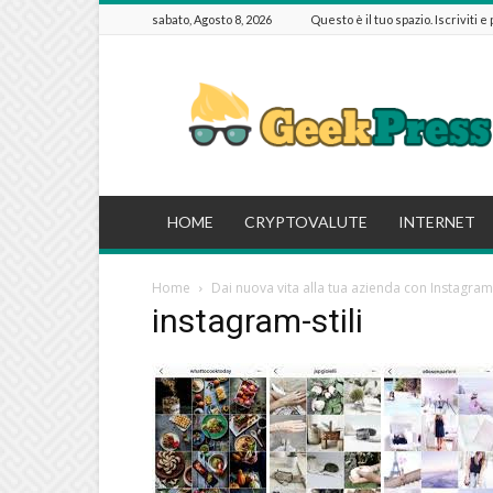
sabato, Agosto 8, 2026
Questo è il tuo spazio. Iscriviti e
GeekPressIT
HOME
CRYPTOVALUTE
INTERNET
Home
Dai nuova vita alla tua azienda con Instagram
instagram-stili