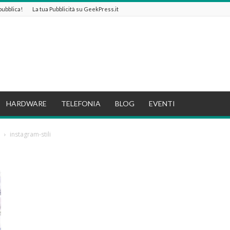
 pubblica!
La tua Pubblicità su GeekPress.it
HARDWARE
TELEFONIA
BLOG
EVENTI
instagram-stili