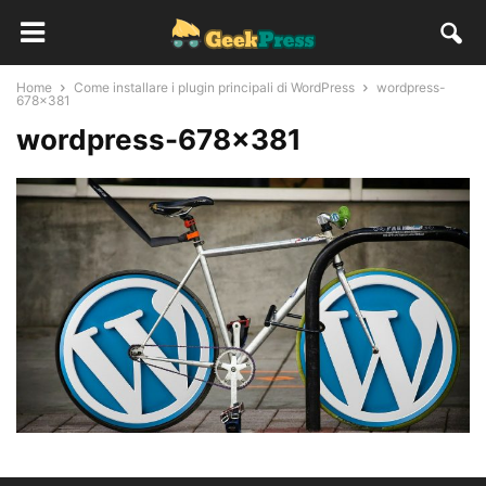
Home
Come installare i plugin principali di WordPress
wordpress-
678x381
wordpress-678×381