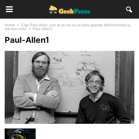
Home
Ciao Paul Allen, con te se ne va un altro grande dell’informatica,
ma non solo!
Paul-Allen1
Paul-Allen1