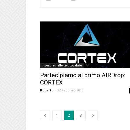
Investire nelle cryptovalute
Partecipiamo al primo AIRDrop:
CORTEX
Roberto
-
22 Febbraio 2018
1
2
3