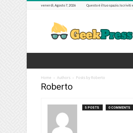
venerdì, Agosto 7, 2026
Questo è il tuo spazio. Iscriviti
GeekPressIT
Home
Authors
Posts by Roberto
Roberto
5 POSTS
0 COMMENTS