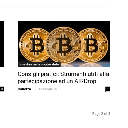
Investire nelle cryptovalute
Consigli pratici: Strumenti utili alla
partecipazione ad un AIRDrop
Roberto
-
22 Febbraio 2018
0
1
Page 2 of 3