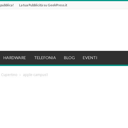
e pubblica!
La tua Pubblicità su GeekPress.it
HARDWARE
TELEFONIA
BLOG
EVENTI
a Cupertino
apple-campus1