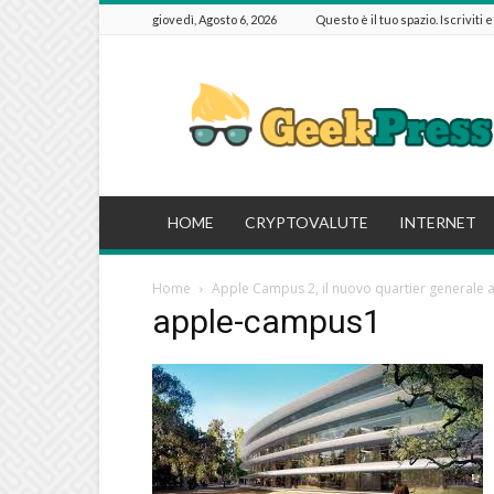
giovedì, Agosto 6, 2026
Questo è il tuo spazio. Iscriviti 
GeekPressIT
HOME
CRYPTOVALUTE
INTERNET
Home
Apple Campus 2, il nuovo quartier generale 
apple-campus1