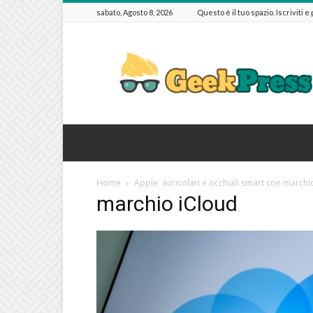
sabato, Agosto 8, 2026
Questo è il tuo spazio. Iscriviti e
GeekPressIT
Home
Apple: auricolari e occhiali smart con marchi
marchio iCloud