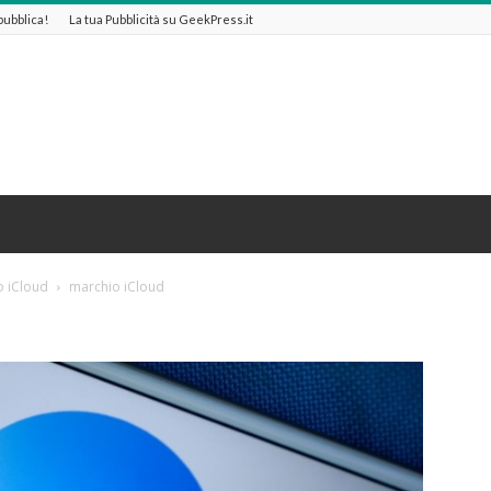
 pubblica!
La tua Pubblicità su GeekPress.it
o iCloud
marchio iCloud