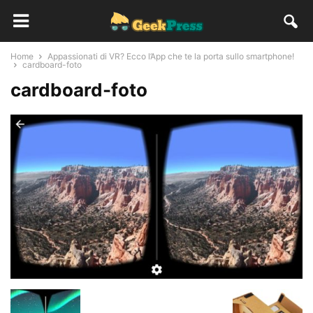
Home
Appassionati di VR? Ecco l’App che te la porta sullo smartphone!
cardboard-foto
cardboard-foto