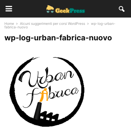
Home
Alcuni suggerimenti per corsi WordPress
wp-log-urban-
fabrica-nuovo
wp-log-urban-fabrica-nuovo