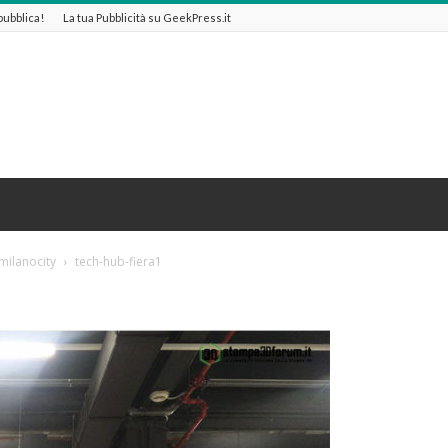
 pubblica!
La tua Pubblicità su GeekPress.it
milanocity
tech-hub-fiera1