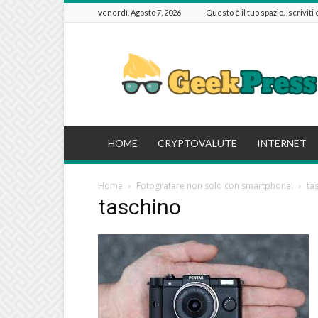
venerdì, Agosto 7, 2026
Questo è il tuo spazio. Iscriviti
GeekPressIT
HOME
CRYPTOVALUTE
INTERNET
Home
Fotografare non solo con smartphone!
ta
taschino