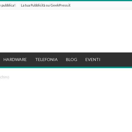
 e pubblica!
La tua Pubblicità su GeekPress.it
HARDWARE
TELEFONIA
BLOG
EVENTI
schino