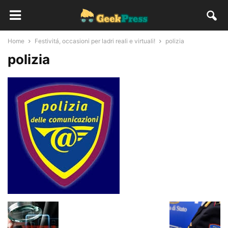
Home
Festivitá, occasioni per ladri reali e virtuali!
polizia
polizia