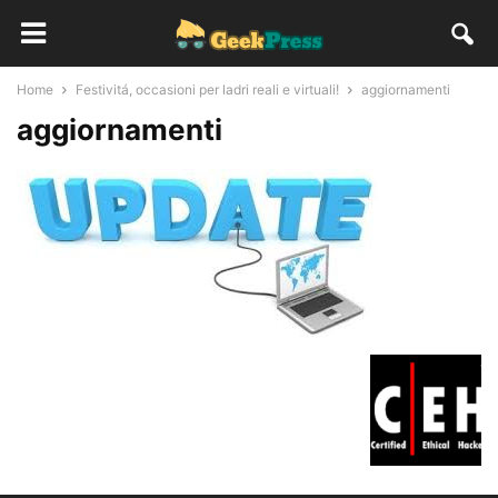
Home
Festivitá, occasioni per ladri reali e virtuali!
aggiornamenti
aggiornamenti