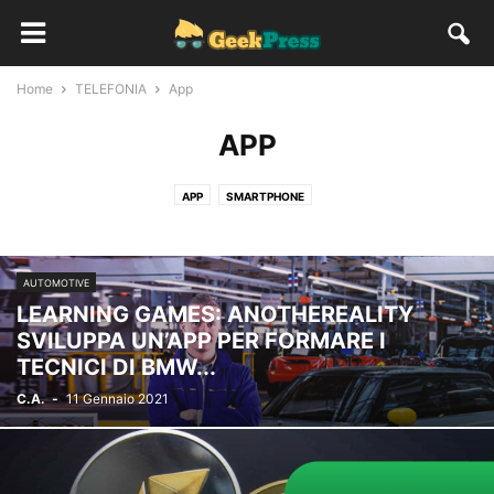
Home
TELEFONIA
App
APP
APP
SMARTPHONE
AUTOMOTIVE
LEARNING GAMES: ANOTHEREALITY
SVILUPPA UN’APP PER FORMARE I
TECNICI DI BMW...
C.A.
-
11 Gennaio 2021