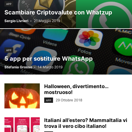
APP
Scambiare Criptovalute con Whatzup
Sergio Livrieri
-
21 Maggio 2019
APP
5 app per sostituire WhatsApp
Stefania Grosso
-
14 Marzo 2019
Halloween, divertimento…
mostruoso!
29 Ottobre 2018
APP
Italiani all’estero? MammaItalia vi
trova il vero cibo italiano!