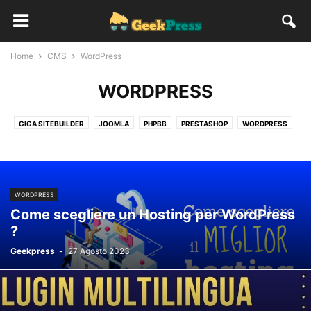
Home
CMS
WordPress
WORDPRESS
GIGA SITEBUILDER
JOOMLA
PHPBB
PRESTASHOP
WORDPRESS
WORDPRESS
Come scegliere un Hosting per WordPress
?
Geekpress
-
27 Agosto 2023