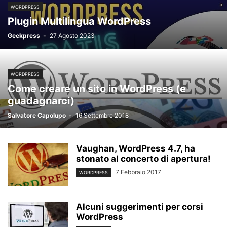
WORDPRESS
Plugin Multilingua WordPress
Geekpress
-
27 Agosto 2023
WORDPRESS
Come creare un sito in WordPress (e
guadagnarci)
Salvatore Capolupo
-
16 Settembre 2018
Vaughan, WordPress 4.7, ha
stonato al concerto di apertura!
7 Febbraio 2017
WORDPRESS
Alcuni suggerimenti per corsi
WordPress